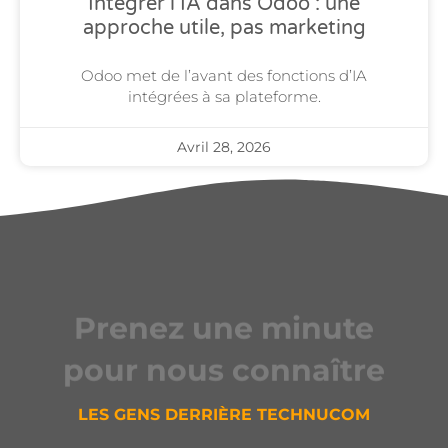
Intégrer l’IA dans Odoo : une
approche utile, pas marketing
Odoo met de l’avant des fonctions d’IA
intégrées à sa plateforme.
Avril 28, 2026
Prenez une minute
pour nous connaître
LES GENS DERRIÈRE TECHNUCOM